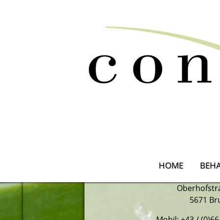
Conny Z
HOME
BEH
Vitaliseu
Oberhofstr
5671 Br
Mobil: +43 / (0)6