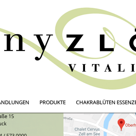
KONTAKT
löbl
ANDLUNGEN
PRODUKTE
CHAKRABLÜTEN ESSENZ
rin
aße 15
uck
64 / 573 0000