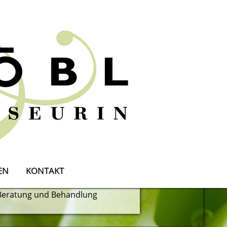
n
EN
KONTAKT
it Zucker Epilationspaste
Beratung und Behandlung