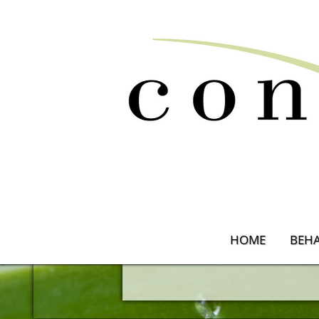
Farblichtbest
HOME
BEH